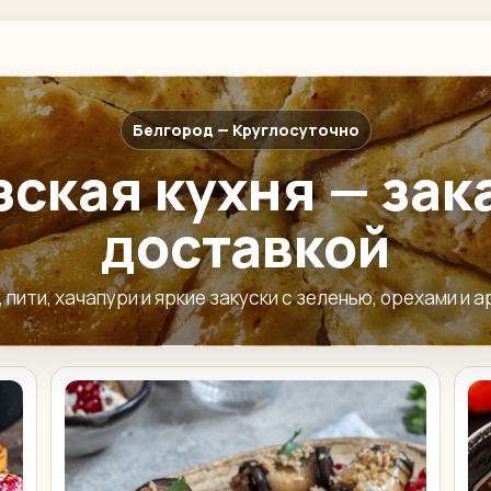
Белгород — Круглосуточно
ская кухня — зак
доставкой
 пити, хачапури и яркие закуски с зеленью, орехами и 