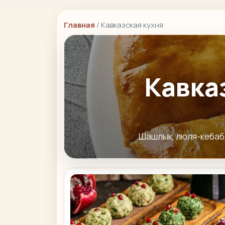
Главная
/ Кавказская кухня
Кавказ
Шашлык, люля-кебаб,