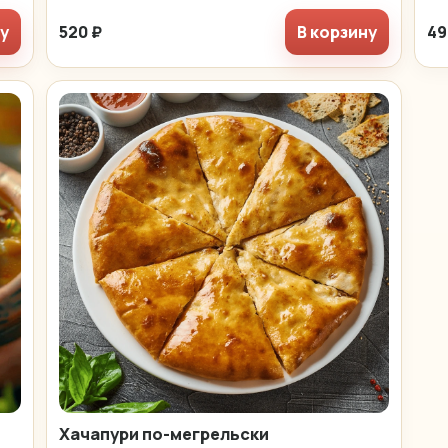
ну
520 ₽
В корзину
49
Хачапури по-мегрельски