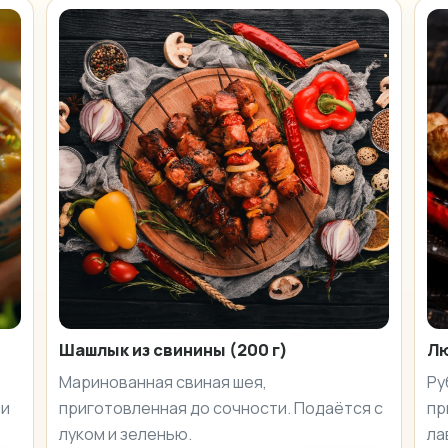
Шашлык из свинины (200 г)
Лю
Маринованная свиная шея,
Ру
ми
приготовленная до сочности. Подаётся с
пр
луком и зеленью.
ла