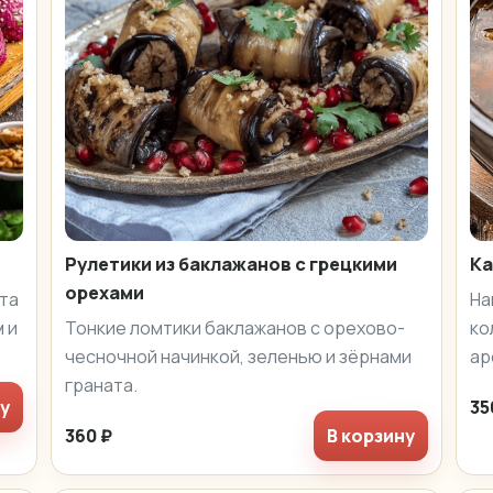
Рулетики из баклажанов с грецкими
Ка
орехами
ата
На
 и
Тонкие ломтики баклажанов с орехово-
ко
чесночной начинкой, зеленью и зёрнами
ар
граната.
ну
35
360 ₽
В корзину