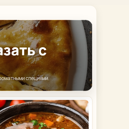
азать с
ароматными специями.