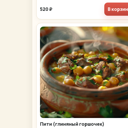
520 ₽
В корзи
Пити (глиняный горшочек)