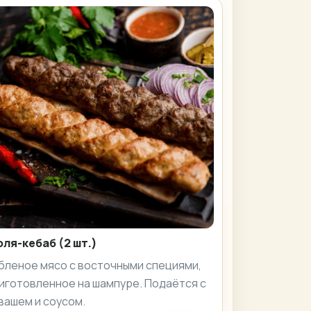
ля-кебаб (2 шт.)
бленое мясо с восточными специями,
иготовленное на шампуре. Подаётся с
вашем и соусом.