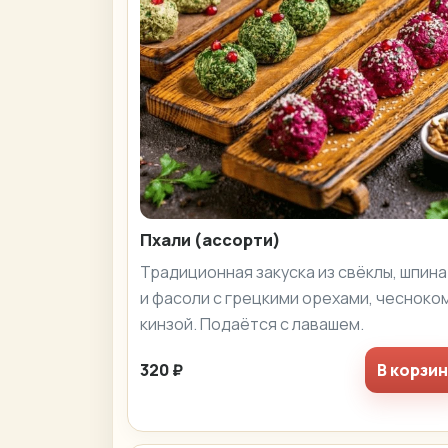
Пхали (ассорти)
Традиционная закуска из свёклы, шпин
и фасоли с грецкими орехами, чесноком
кинзой. Подаётся с лавашем.
320 ₽
В корзи